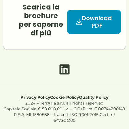
Scarica la
brochure
Download
per saperne
PDF
di più
Privacy Policy
Cookie Policy
Quality Policy
2024 – TerrAria s.r.l. all rights reserved
Capitale Sociale € 50.000,00 i.v. – C.F./P.Iva IT 00744290149
R.E.A. MI-1580588 – Italcert ISO 9001-2015 Cert. n°
647SGQ00