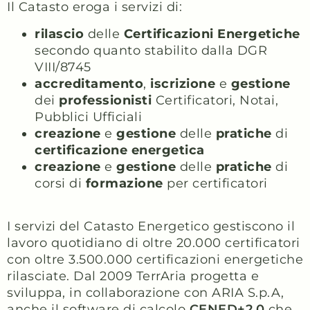
Il Catasto eroga i servizi di:
rilascio
delle
Certificazioni
Energetiche
secondo quanto stabilito dalla DGR
VIII/8745
accreditamento
,
iscrizione
e
gestione
dei
professionisti
Certificatori, Notai,
Pubblici Ufficiali
creazione
e
gestione
delle
pratiche
di
certificazione
energetica
creazione
e
gestione
delle
pratiche
di
corsi di
formazione
per certificatori
I servizi del Catasto Energetico gestiscono il
lavoro quotidiano di oltre 20.000 certificatori
con oltre 3.500.000 certificazioni energetiche
rilasciate. Dal 2009 TerrAria progetta e
sviluppa, in collaborazione con ARIA S.p.A,
anche il software di calcolo
CENED+2.0
che