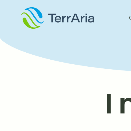
contenuto
I 