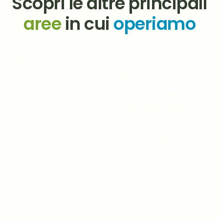
Scopri le altre principali
aree
in cui
operiamo
Governance
Progettazione
e Modelli
e Sviluppo
Energetico
Software
Ambientali
maggiori
maggiori
dettagli
dettagli